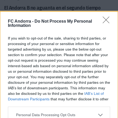
El Andorra B no aguanta en el segundo tiempo
En la reanudación, en cambio, el Bellpuig dio un paso adelante
FC Andorra -
Do Not Process My Personal
y poco a poco fue ganando metros. El Andorra no conseguía
Information
calmar el duelo y eso permitió crecer a los locales, que
creaban peligro a través de transiciones y a balón parado. Así,
en el minuto 74, el árbitro pitó penalti por unas manos
If you wish to opt-out of the sale, sharing to third parties, or
dudosas y los del Urgell consiguieron el empate.
processing of your personal or sensitive information for
targeted advertising by us, please use the below opt-out
El gol no le probó al Andorra, que no supo reaccionar bien y lo
section to confirm your selection. Please note that after your
acabó pagando. Y es que poco después, en el 84', el Bellpuig
opt-out request is processed you may continue seeing
acabó de darle la vuelta al marcador en una jugada por banda
interest-based ads based on personal information utilized by
que, tras un par de rebotes, acabó con el 2-1 definitivo.
us or personal information disclosed to third parties prior to
#SomTricolors
your opt-out. You may separately opt-out of the further
disclosure of your personal information by third parties on the
Noticias relacionadas
IAB’s list of downstream participants. This information may
also be disclosed by us to third parties on the
IAB’s List of
Downstream Participants
that may further disclose it to other
third parties.
El Cadete cierra la temporada con
victoria
Personal Data Processing Opt Outs
BASE