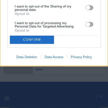
I want to opt-out of the Sharing of my
personal data.
El Juvenil empata y no consigue la
Opted In
salvación
BASE
I want to opt-out of processing my
Personal Data for Targeted Advertising.
Opted In
El Juvenil se jugará la salvación en la
CONFIRM
última jornada
BASE
Data Deletion
Data Access
Privacy Policy
El Infantil S13 consigue la primera
victoria en casa
BASE