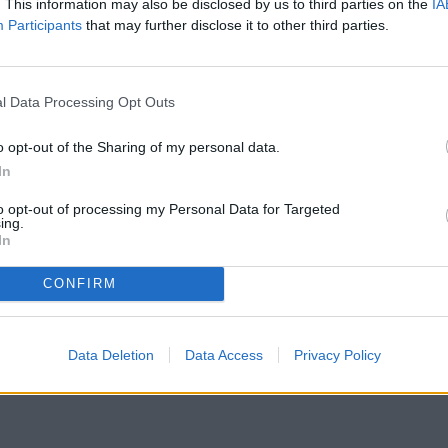
. This information may also be disclosed by us to third parties on the
IA
Participants
that may further disclose it to other third parties.
ión de ascenso contra el Ibiza en el nuevo
l Data Processing Opt Outs
ación andorrana. Aunque era la alternativa
rar hasta comprobar el estado del césped del
o opt-out of the Sharing of my personal data.
 para tomar la decisión definitiva.
In
 ahora, partido más decisivo de la temporada
on la final de la Copa andorrana. El conjunto
to opt-out of processing my Personal Data for Targeted
o sábado, justo en la última sesión antes del
ing.
In
los Pequeños Estados de Europa, el equipo se ha
CONFIRM
s de Royal Verd hoy miércoles y jueves.
Data Deletion
Data Access
Privacy Policy