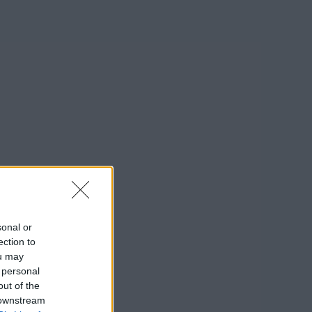
sonal or
ection to
ou may
 personal
out of the
 downstream