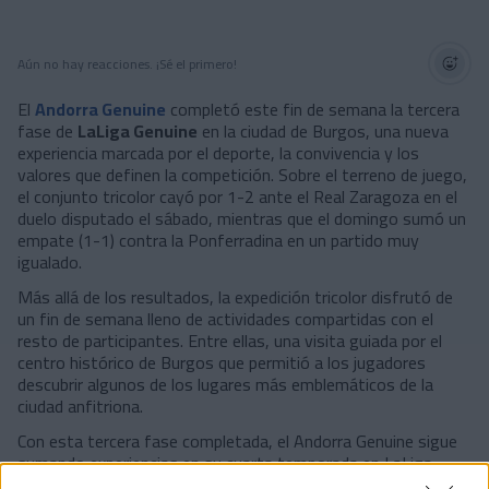
Aún no hay reacciones. ¡Sé el primero!
El
Andorra Genuine
completó este fin de semana la tercera
fase de
LaLiga Genuine
en la ciudad de Burgos, una nueva
experiencia marcada por el deporte, la convivencia y los
valores que definen la competición. Sobre el terreno de juego,
el conjunto tricolor cayó por 1-2 ante el Real Zaragoza en el
duelo disputado el sábado, mientras que el domingo sumó un
empate (1-1) contra la Ponferradina en un partido muy
igualado.
Más allá de los resultados, la expedición tricolor disfrutó de
un fin de semana lleno de actividades compartidas con el
resto de participantes. Entre ellas, una visita guiada por el
centro histórico de Burgos que permitió a los jugadores
descubrir algunos de los lugares más emblemáticos de la
ciudad anfitriona.
Con esta tercera fase completada, el Andorra Genuine sigue
sumando experiencias en su cuarta temporada en LaLiga
Genuine, una competición que va mucho más allá del fútbol y