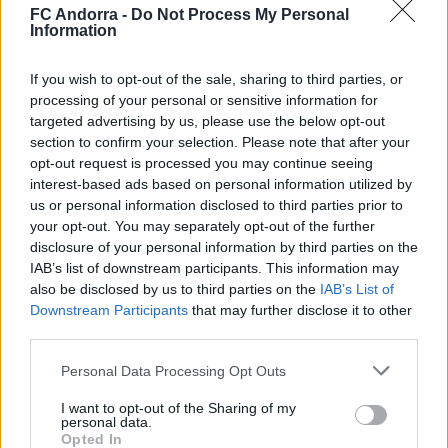
que continúa fomentando la inclusión, la camaradería y las
FC Andorra -
Do Not Process My Personal
relaciones entre clubes de todo el Estado.
Information
La próxima y última fase del campeonato, que se disputará el
If you wish to opt-out of the sale, sharing to third parties, or
fin de semana del 20 y 21 de junio en Madrid, servirá para
processing of your personal or sensitive information for
poner el punto final a una nueva temporada llena de
momentos especiales para el equipo tricolor.
targeted advertising by us, please use the below opt-out
section to confirm your selection. Please note that after your
#SomTricolors
opt-out request is processed you may continue seeing
interest-based ads based on personal information utilized by
Noticias relacionadas
us or personal information disclosed to third parties prior to
your opt-out. You may separately opt-out of the further
disclosure of your personal information by third parties on the
IAB’s list of downstream participants. This information may
La experiencia de sus vidas: el
also be disclosed by us to third parties on the
IAB’s List of
Mundial de Houston del Andorra
Downstream Participants
that may further disclose it to other
Genuine
FCA GENUINE
third parties.
El Andorra Genuine inicia su
Personal Data Processing Opt Outs
participación en el Mundial de
I want to opt-out of the Sharing of my
Houston
FCA GENUINE
personal data.
Opted In