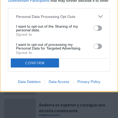
Downstream Participants
that may further disclose it to other
third parties.
Noticias relacionadas
Personal Data Processing Opt Outs
I want to opt-out of the Sharing of my
Accidente para cerrar la
personal data.
pretemporada
Opted In
PRIMER EQUIPO
I want to opt-out of processing my
Personal Data for Targeted Advertising.
Enes Sali, talento joven para el
Opted In
ataque tricolor
CONFIRM
PRIMER EQUIPO
Acuerdo con el Mallorca por el
Data Deletion
Data Access
Privacy Policy
traspaso de Josep Cerdà
PRIMER EQUIPO
Andorra es superior y consigue una
victoria convincente
PRIMER EQUIPO