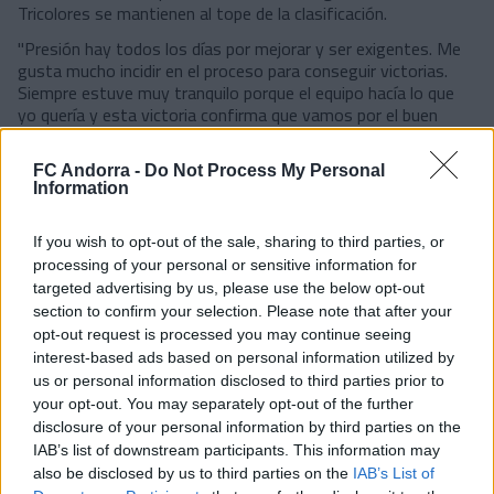
Tricolores se mantienen al tope de la clasificación.
"Presión hay todos los días por mejorar y ser exigentes. Me
gusta mucho incidir en el proceso para conseguir victorias.
Siempre estuve muy tranquilo porque el equipo hacía lo que
yo quería y esta victoria confirma que vamos por el buen
camino", remarcaba el míster.
Sarabia lleva un mes y medio comandando el cuerpo técnico
FC Andorra -
Do Not Process My Personal
del FC Andorra, un club muy particular dentro del universo de
Information
clubes del fútbol español.
If you wish to opt-out of the sale, sharing to third parties, or
"Representamos un país. Hay mucha gente detrás y eso no
processing of your personal or sensitive information for
lo debemos olvidar. Mi sueño es quedarme aquí por muchos
años. Me siento muy a gusto en Andorra, tanto que luego del
targeted advertising by us, please use the below opt-out
confinamiento tenía listo un viaje a Andorra para esquiar y por
section to confirm your selection. Please note that after your
la bicicleta. Cuando acordé mi incorporación al FC Andorra, lo
opt-out request is processed you may continue seeing
primero que hice fue meter la bici en el coche. Me encanta la
interest-based ads based on personal information utilized by
naturaleza, se come bien, es un país pequeño per con grandes
us or personal information disclosed to third parties prior to
oportunidades", concluía.
your opt-out. You may separately opt-out of the further
disclosure of your personal information by third parties on the
[caption id="attachment_21571" align="aligncenter"
IAB’s list of downstream participants. This information may
width="700"]
Eder Sarabia durante la emisión del programa
also be disclosed by us to third parties on the
IAB’s List of
de RTVA
[/caption]