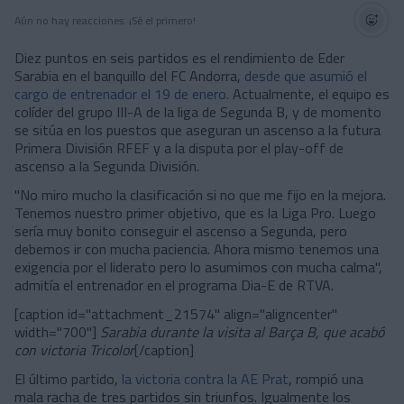
Aún no hay reacciones. ¡Sé el primero!
Diez puntos en seis partidos es el rendimiento de Eder
Sarabia en el banquillo del FC Andorra,
desde que asumió el
cargo de entrenador el 19 de enero.
Actualmente, el equipo es
colíder del grupo III-A de la liga de Segunda B, y de momento
se sitúa en los puestos que aseguran un ascenso a la futura
Primera División RFEF y a la disputa por el play-off de
ascenso a la Segunda División.
"No miro mucho la clasificación si no que me fijo en la mejora.
Tenemos nuestro primer objetivo, que es la Liga Pro. Luego
sería muy bonito conseguir el ascenso a Segunda, pero
debemos ir con mucha paciencia. Ahora mismo tenemos una
exigencia por el liderato pero lo asumimos con mucha calma",
admitía el entrenador en el programa Dia-E de RTVA.
[caption id="attachment_21574" align="aligncenter"
width="700"]
Sarabia durante la visita al Barça B, que acabó
con victoria Tricolor
[/caption]
El último partido,
la victoria contra la AE Prat
, rompió una
mala racha de tres partidos sin triunfos. Igualmente los