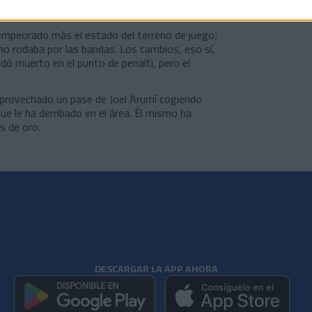
la portería de Iago Herrerín.
 empeorado más el estado del terreno de juego;
a no rodaba por las bandas. Los cambios, eso sí,
edó muerto en el punto de penalti, pero el
aprovechado un pase de Joel Arumí cogiendo
ue le ha derribado en el área. Él mismo ha
s de oro.
DESCARGAR LA APP AHORA