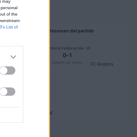
ou may
 personal
out of the
 downstream
B’s List of
Resumen del partido
Primera Federación · J5
0
-
1
Estadio Las Llanas
Sestao
FC Andorra
Alineaciones
Suplentes
Goles
Equipo arbitral