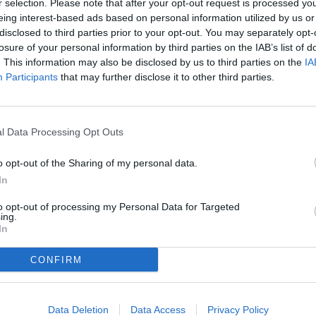
r selection. Please note that after your opt-out request is processed y
eing interest-based ads based on personal information utilized by us or
disclosed to third parties prior to your opt-out. You may separately opt-
losure of your personal information by third parties on the IAB’s list of
. This information may also be disclosed by us to third parties on the
IA
Participants
that may further disclose it to other third parties.
sario y en un duelo totalmente condicionado por
do un triunfo de oro en el campo del Sestao. Un
s ha vuelto a ser clave saliendo desde el
l Data Processing Opt Outs
 sí, en el primer tiempo también ha sido
o opt-out of the Sharing of my personal data.
In
 condicionado totalmente el partido de principio
to opt-out of processing my Personal Data for Targeted
o y aprovechar la oportunidad cuando llegara...
ing.
In
después de unos primeros minutos dubitativos.
trado la forma de trasladar el juego a campo
artín, Almpanis y Sergio Molina.
CONFIRM
 encontrado con un penalti en una jugada
ido, pero en el momento clave ha aparecido Oier
 partir de aquí y hasta el descanso, los
Data Deletion
Data Access
Privacy Policy