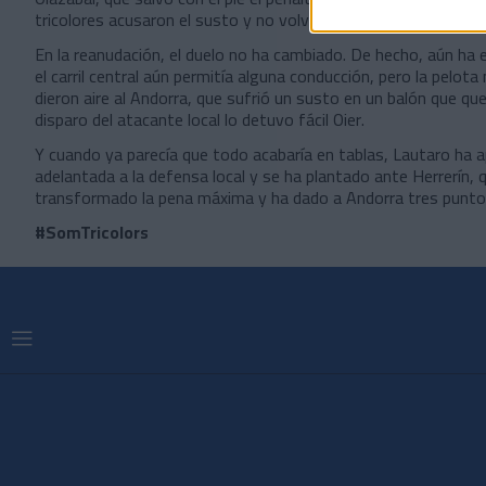
tricolores acusaron el susto y no volvieron a aparecer cerca de 
En la reanudación, el duelo no ha cambiado. De hecho, aún ha
el carril central aún permitía alguna conducción, pero la pelot
dieron aire al Andorra, que sufrió un susto en un balón que qu
disparo del atacante local lo detuvo fácil Oier.
Y cuando ya parecía que todo acabaría en tablas, Lautaro ha 
adelantada a la defensa local y se ha plantado ante Herrerín, q
transformado la pena máxima y ha dado a Andorra tres punto
#SomTricolors