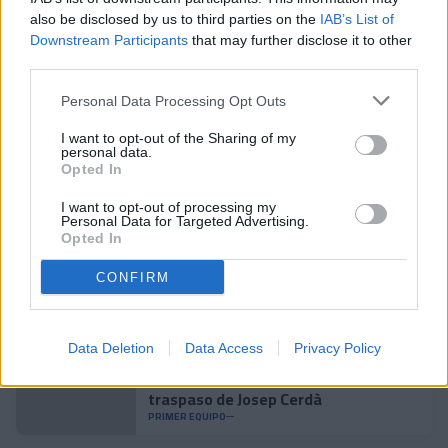
una gran jugada colectiva, fue a parar al palo y el marcador ya
also be disclosed by us to third parties on the
IAB’s List of
no se movió.
Downstream Participants
that may further disclose it to other
#SomTricolors
third parties.
Personal Data Processing Opt Outs
Noticias relacionadas
I want to opt-out of the Sharing of my
personal data.
Opted In
Accidente para cerrar la
pretemporada
I want to opt-out of processing my
Personal Data for Targeted Advertising.
PRIMER EQUIPO
Opted In
Enes Sali, talento joven para el
CONFIRM
ataque tricolor
PRIMER EQUIPO
Data Deletion
Data Access
Privacy Policy
Acuerdo con el Mallorca por el
traspaso de Josep Cerdà
PRIMER EQUIPO