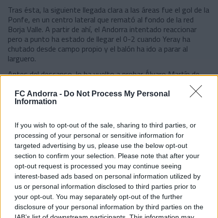
Tras ésta, la siguiente llegada clara a las áreas fue el gol de la
Ponfe, en un centro lateral que remató al fondo de la red
Borja Valle. A partir de ahí, el Andorra intentado reaccionar
pero a punto ha estado de llegar el 0-2 cuando Yeray ha
chutado desde campo propio y el balón ha ido a parar al
larguero.
Antes del descanso, lo ha vuelto a probar Álvaro Martín de
falta directa, pero en la reanudación es cuando ha llegado el
mejor momento tricolor. Nada más empezar, Josep Cerdà ha
FC Andorra -
Do Not Process My Personal
conectado muy bien con Lauti que, cuando se plantaba solo
Information
dentro del área, ha sido embestido por Doué, pero
nuevamente, el árbitro se ha desentendido de la acción y no
If you wish to opt-out of the sale, sharing to third parties, or
ha querido señalar el punto de penalti.
processing of your personal or sensitive information for
Tras esta jugada, lo ha vuelto a probar Lauti y, finalmente, en
targeted advertising by us, please use the below opt-out
el 66', ha llegado el empate obra de Manu Nieto, que ha
section to confirm your selection. Please note that after your
recogido un balón muerto en el área tras un buen disparo de
opt-out request is processed you may continue seeing
Sergio Molina. Con el empate, el duelo aún hacía más bajada
interest-based ads based on personal information utilized by
para los de Beto Company, que lo han intentado hasta el final
us or personal information disclosed to third parties prior to
ante una Ponfe a la que no le ha quedado más remedio que
your opt-out. You may separately opt-out of the further
situarse con defensa de cinco y aguantar el temporal. Tuvo la
disclosure of your personal information by third parties on the
fortuna de su banda porque un disparo de Molina, después de
IAB’s list of downstream participants. This information may