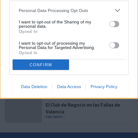
Personal Data Processing Opt Outs
Andorra agradece el apoyo de las
empresas que impulsan el proyecto
I want to opt-out of the Sharing of my
personal data.
tricolor
PARTNERS
Opted In
Más de sesenta participantes en el IV
I want to opt-out of processing my
Personal Data for Targeted Advertising.
Partido de Empresas
Opted In
PARTNERS
CONFIRM
Cena de cierre del año del Club de
Negocios
Data Deletion
PARTNERS
Data Access
Privacy Policy
El Club de Negocis en las Fallas de
Valencia
PARTNERS