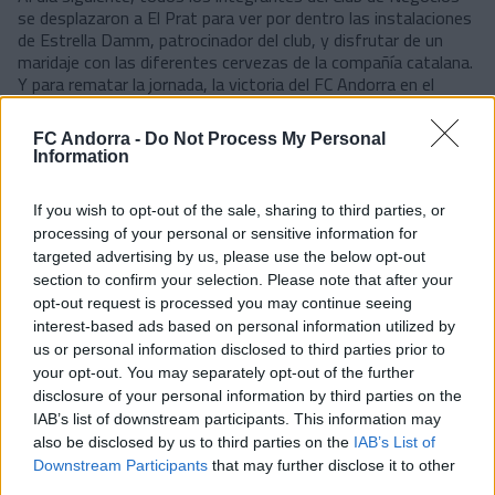
se desplazaron a El Prat para ver por dentro las instalaciones
de Estrella Damm, patrocinador del club, y disfrutar de un
maridaje con las diferentes cervezas de la compañía catalana.
Y para rematar la jornada, la victoria del FC Andorra en el
campo del filial del Barça sirvió de colofón perfecto para este
nuevo encuentro.
FC Andorra -
Do Not Process My Personal
#SomTricolors
Information
If you wish to opt-out of the sale, sharing to third parties, or
processing of your personal or sensitive information for
targeted advertising by us, please use the below opt-out
section to confirm your selection. Please note that after your
opt-out request is processed you may continue seeing
interest-based ads based on personal information utilized by
us or personal information disclosed to third parties prior to
your opt-out. You may separately opt-out of the further
disclosure of your personal information by third parties on the
IAB’s list of downstream participants. This information may
also be disclosed by us to third parties on the
IAB’s List of
Downstream Participants
that may further disclose it to other
Noticias relacionadas
third parties.