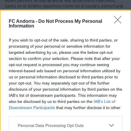
deben permitir al club alcanzar sus ambiciosos objetivos,
tanto en el ámbito deportivo como en el social y estructural.
Desde el Andorra se quiere destacar que el apoyo empresarial
es un pilar fundamental para la sostenibilidad y el éxito del
FC Andorra -
Do Not Process My Personal
club. "Esta es una manera de agradecer la confianza de
Information
quienes nos acompañan en el camino. Somos un proyecto que
quiere representar a Andorra con orgullo y hacerlo de la mano
If you wish to opt-out of the sale, sharing to third parties, or
de nuestras empresas es la mejor garantía de futuro", se
processing of your personal or sensitive information for
transmitió durante la cena.
targeted advertising by us, please use the below opt-out
El evento reafirma el compromiso del club de seguir creciendo
section to confirm your selection. Please note that after your
conjuntamente con los activos económicos del Principado,
opt-out request is processed you may continue seeing
creando sinergias que van más allá del terreno de juego.
interest-based ads based on personal information utilized by
us or personal information disclosed to third parties prior to
#SomTricolors
your opt-out. You may separately opt-out of the further
disclosure of your personal information by third parties on the
Noticias relacionadas
IAB’s list of downstream participants. This information may
also be disclosed by us to third parties on the
IAB’s List of
Downstream Participants
that may further disclose it to other
Andorra agradece el apoyo de las
third parties.
empresas que impulsan el proyecto
tricolor
Personal Data Processing Opt Outs
PARTNERS