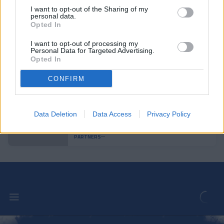
I want to opt-out of the Sharing of my
personal data.
Más de sesenta participantes en el IV
Opted In
Partido de Empresas
PARTNERS
I want to opt-out of processing my
Personal Data for Targeted Advertising.
Opted In
El Club de Negocis en las Fallas de
Valencia
CONFIRM
PARTNERS
El mentalista Max Verdié, en el primer
Data Deletion
Data Access
Privacy Policy
evento de 'Empreses Tricolors'
PARTNERS