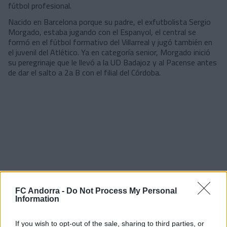
fútbol profesional.
Nacido en Barcelona porque su padre, el exfutbolista Sergio
Morgado, estaba jugando con el Espanyol, el central se
formó en el fútbol formativo del Villarreal y jugó también en
el juvenil del Atlético. Ya en categoría senior, Morgado inició
su peregrinaje que le llevó a la UD Badajoz y al Pacense antes
de dar el salto a 2a B con el filial del Córdoba.
FC Andorra -
Do Not Process My Personal
Information
If you wish to opt-out of the sale, sharing to third parties, or