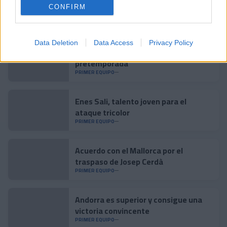
CONFIRM
Noticias relacionadas
Data Deletion
Data Access
Privacy Policy
Accidente para cerrar la
pretemporada
PRIMER EQUIPO
Enes Sali, talento joven para el
ataque tricolor
PRIMER EQUIPO
Acuerdo con el Mallorca por el
traspaso de Josep Cerdà
PRIMER EQUIPO
Andorra es superior y consigue una
victoria convincente
PRIMER EQUIPO