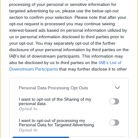
processing of your personal or sensitive information for
targeted advertising by us, please use the below opt-out
section to confirm your selection. Please note that after your
opt-out request is processed you may continue seeing
interest-based ads based on personal information utilized by
us or personal information disclosed to third parties prior to
your opt-out. You may separately opt-out of the further
¡Bienvenido al Principado, César! ¡Tus éxitos serán los
disclosure of your personal information by third parties on the
nuestros!
IAB’s list of downstream participants. This information may
Trayectoria
also be disclosed by us to third parties on the
IAB’s List of
Downstream Participants
that may further disclose it to other
13/14:
UD Badajoz
third parties.
14/15:
Pacense
14/15:
Córdoba B
Personal Data Processing Opt Outs
15/16:
Mérida
16/17:
Cultural Leonesa / Villanovense
I want to opt-out of the Sharing of my
personal data.
17/18:
Valencia B
Opted In
2018-21:
CD Badajoz
2021-23:
Sabadell
I want to opt-out of processing my
23/24:
Lugo
Personal Data for Targeted Advertising.
Opted In
#SomTricolors