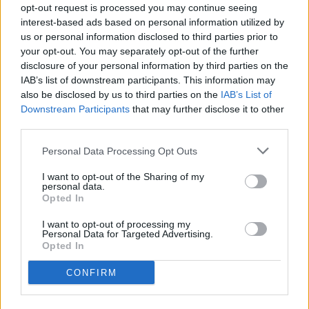
ABONADOS
opt-out request is processed you may continue seeing
interest-based ads based on personal information utilized by
us or personal information disclosed to third parties prior to
El 75% de los abonados ya han
your opt-out. You may separately opt-out of the further
renovado su carnet para la
disclosure of your personal information by third parties on the
temporada 2026/27
ABONADOS
IAB’s list of downstream participants. This information may
also be disclosed by us to third parties on the
IAB’s List of
Downstream Participants
Viu l'Andorra: ya está aquí la campaña
that may further disclose it to other
third parties.
de abonos 2026/27
ABONADOS
Personal Data Processing Opt Outs
El FC Andorra organiza un autobús
I want to opt-out of the Sharing of my
personal data.
para ir a Castellón
Opted In
ABONADOS
I want to opt-out of processing my
Personal Data for Targeted Advertising.
Opted In
CONFIRM