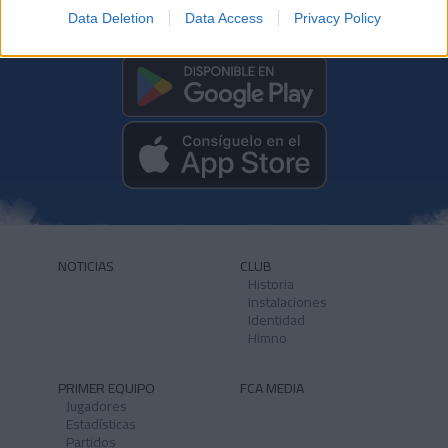
Data Deletion
Data Access
Privacy Policy
DESCARGAR LA APP AHORA
NOTICIAS
CLUB
Historia
Instalaciones
Identidad
Himno
PRIMER EQUIPO
FCA MEDIA
Jugadores
Estadísticas
Partidos