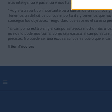
más inteligencia y paciencia y nos ha faltado algo esto".
"Hoy era un partido importante para sumar los tres puntos y
Tenemos un déficit de puntos importante y tenemos que hac
conseguir los objetivos. Tengo claro que este es el camino pero
"El campo no está bien y el campo así ayuda mucho más a los 
no nos lo podemos tomar como una excusa: el campo está ma
precisos. No puede ser una excusa aunque es obvio que el cam
#SomTricolors