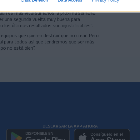
 aún es más vital sumarlos la próxima semana.
er una segunda vuelta muy buena para
 los últimos resultados son injustificables".
equipos que quieren destruir que no crear. Pero
l para todos así que tendremos que ser más
po no está bien”.
DESCARGAR LA APP AHORA