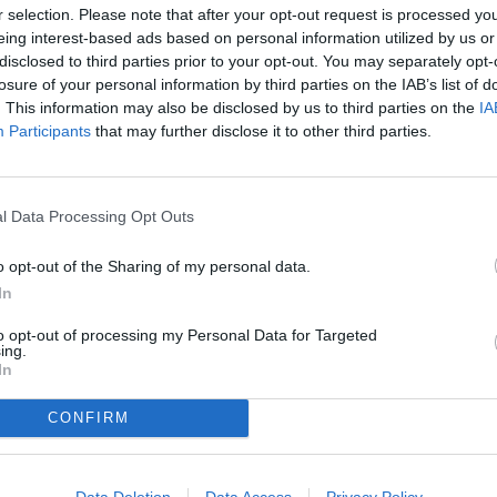
r selection. Please note that after your opt-out request is processed y
eing interest-based ads based on personal information utilized by us or
disclosed to third parties prior to your opt-out. You may separately opt-
losure of your personal information by third parties on the IAB’s list of
as el empate en casa contra el Ourense.
. This information may also be disclosed by us to third parties on the
IA
Participants
that may further disclose it to other third parties.
sido suficientemente precisos, ellos
stado generar. [...] Nos ha faltado algo de
l Data Processing Opt Outs
 segunda, creo que hemos salido bien, hemos
o Álvaro [Martín] ha ido hacia dentro y Luismi
o opt-out of the Sharing of my personal data.
ncio de Oriol [Busquets] nos ha sacado un poco
In
pero sí que nos llevamos la lección aprendida
 en el último tercio para tener mayor volumen
to opt-out of processing my Personal Data for Targeted
ing.
In
r. Teníamos la sensación de que estábamos
cumular más puntas tendrás más opciones de
CONFIRM
e tocaba".
también el volumen. A veces eres capaz de
ndo hundes al rival es cuando debes jugar con
Data Deletion
Data Access
Privacy Policy